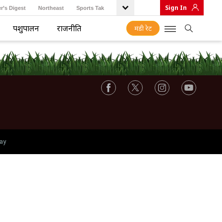
Sign In
r’s Digest
Northeast
Sports Tak
पशुपालन
राजनीति
मंडी रेट
ay