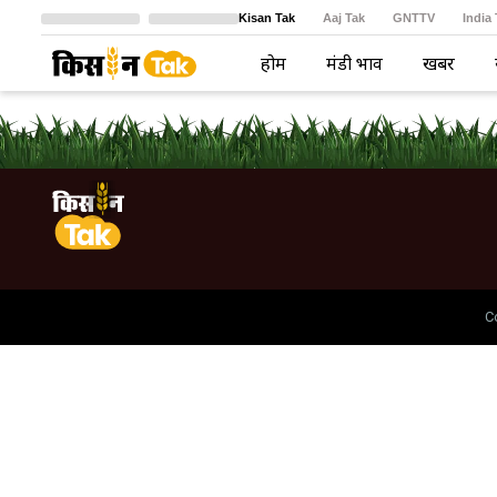
Kisan Tak
Aaj Tak
GNTTV
India
Crime Tak
Astro Tak
বাংলা
होम
मंडी भाव
खबरें
C