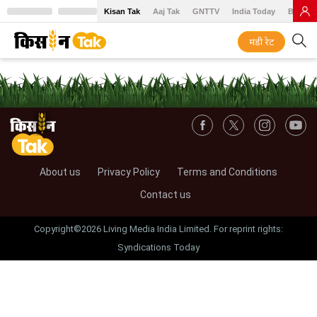
Kisan Tak
Aaj Tak
GNTTV
India Today
BT Baz
मंडी रेट
About us
Privacy Policy
Terms and Conditions
Contact us
Copyright©2026 Living Media India Limited. For reprint rights:
Syndications Today