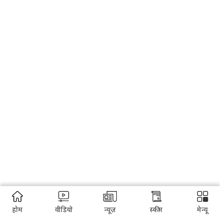
होम
वीडियो
न्यूज़
स्कीम
मेन्यू