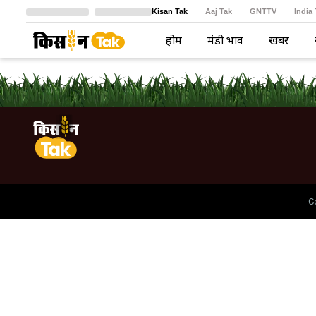
Kisan Tak
Aaj Tak
GNTTV
India
Crime Tak
Astro Tak
বাংলা
होम
मंडी भाव
खबरें
C