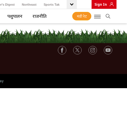
Sign In
r’s Digest
Northeast
Sports Tak
पशुपालन
राजनीति
मंडी रेट
ay