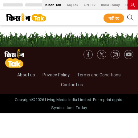
Kisan Tak
Aaj Tak
GNTTV
India Today
BT Baz
मंडी रेट
About us
Privacy Policy
Terms and Conditions
Contact us
Copyright©2026 Living Media India Limited. For reprint rights:
Syndications Today