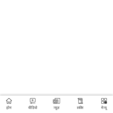
होम
वीडियो
न्यूज़
स्कीम
मेन्यू