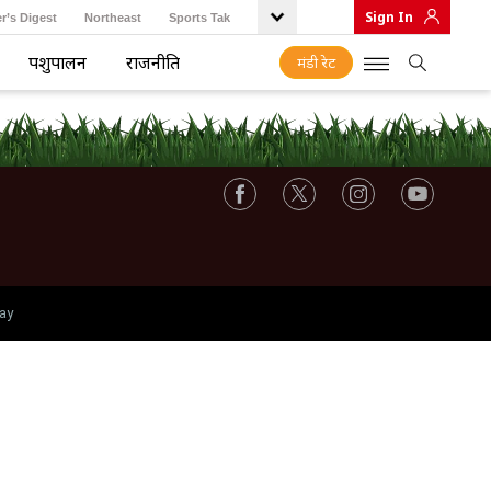
Sign In
r’s Digest
Northeast
Sports Tak
पशुपालन
राजनीति
मंडी रेट
ay