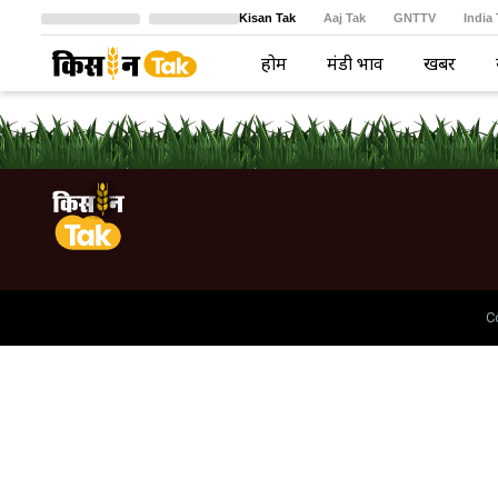
Kisan Tak
Aaj Tak
GNTTV
India
Crime Tak
Astro Tak
বাংলা
होम
मंडी भाव
खबरें
C