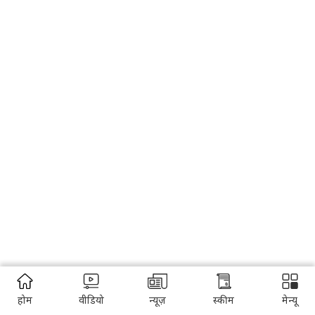
होम
वीडियो
न्यूज़
स्कीम
मेन्यू