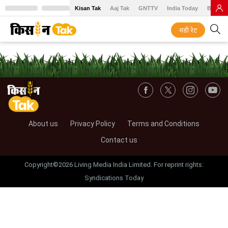
Kisan Tak
Aaj Tak
GNTTV
India Today
BT Baz
मंडी रेट
About us
Privacy Policy
Terms and Conditions
Contact us
Copyright©2026 Living Media India Limited. For reprint rights:
Syndications Today