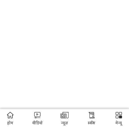
होम
वीडियो
न्यूज़
स्कीम
मेन्यू