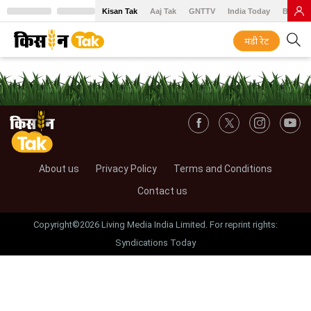
Kisan Tak
Aaj Tak
GNTTV
India Today
BT Baz
मंडी रेट
About us
Privacy Policy
Terms and Conditions
Contact us
Copyright©2026 Living Media India Limited. For reprint rights:
Syndications Today