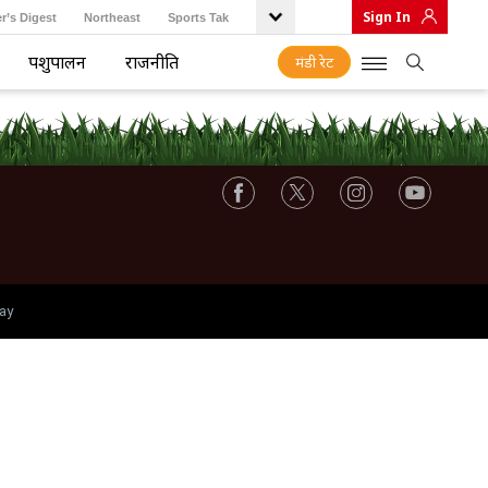
Sign In
r’s Digest
Northeast
Sports Tak
पशुपालन
राजनीति
मंडी रेट
ay