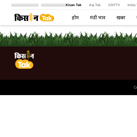
Kisan Tak
Aaj Tak
GNTTV
India
Crime Tak
Astro Tak
বাংলা
होम
मंडी भाव
खबरें
C