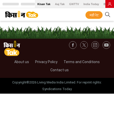
Kisan Tak
Aaj Tak
GNTTV
India Today
BT Baz
मंडी रेट
About us
Privacy Policy
Terms and Conditions
Contact us
Copyright©2026 Living Media India Limited. For reprint rights:
Syndications Today