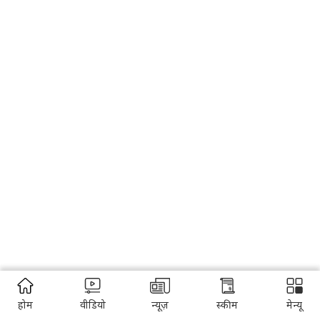
होम
वीडियो
न्यूज़
स्कीम
मेन्यू