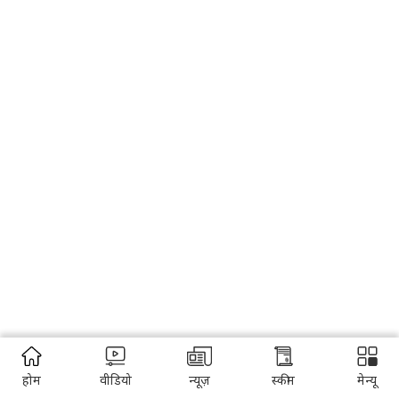
होम
वीडियो
न्यूज़
स्कीम
मेन्यू