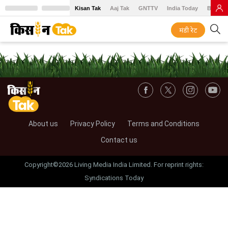
Kisan Tak
Aaj Tak
GNTTV
India Today
BT Baz
मंडी रेट
About us
Privacy Policy
Terms and Conditions
Contact us
Copyright©2026 Living Media India Limited. For reprint rights:
Syndications Today