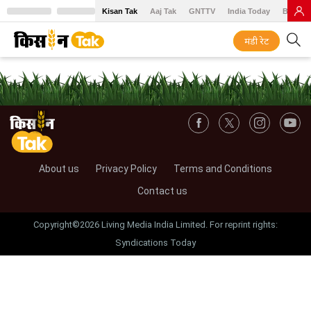
Kisan Tak
Aaj Tak
GNTTV
India Today
BT Baz
मंडी रेट
About us
Privacy Policy
Terms and Conditions
Contact us
Copyright©2026 Living Media India Limited. For reprint rights:
Syndications Today