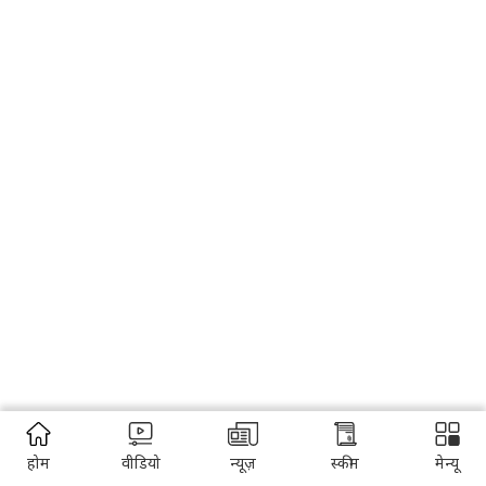
होम
वीडियो
न्यूज़
स्कीम
मेन्यू