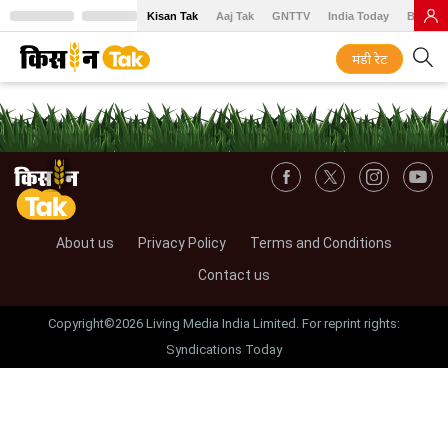
Kisan Tak
Aaj Tak
GNTTV
India Today
BT Baz
मंडी रेट
About us
Privacy Policy
Terms and Conditions
Contact us
Copyright©2026 Living Media India Limited. For reprint rights:
Syndications Today