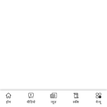
होम
वीडियो
न्यूज़
स्कीम
मेन्यू