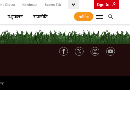
Sign In
r’s Digest
Northeast
Sports Tak
पशुपालन
राजनीति
मंडी रेट
ay