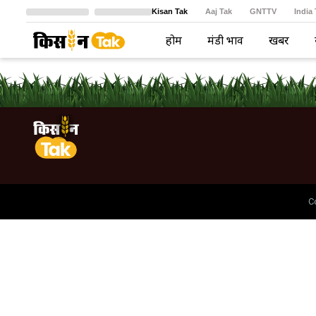
Kisan Tak
Aaj Tak
GNTTV
India
Crime Tak
Astro Tak
বাংলা
होम
मंडी भाव
खबरें
C