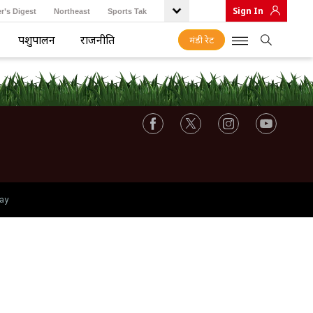
Sign In
r’s Digest
Northeast
Sports Tak
पशुपालन
राजनीति
मंडी रेट
ay