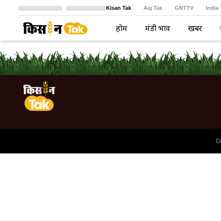
Kisan Tak
Aaj Tak
GNTTV
India
Crime Tak
Astro Tak
বাংলা
होम
मंडी भाव
खबरें
C