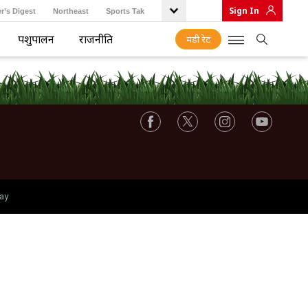
Sign In
r’s Digest
Northeast
Sports Tak
पशुपालन
राजनीति
मंडी रेट
ay