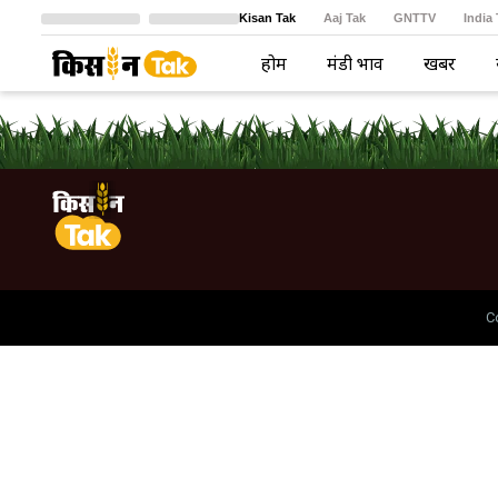
Kisan Tak
Aaj Tak
GNTTV
India
Crime Tak
Astro Tak
বাংলা
होम
मंडी भाव
खबरें
C