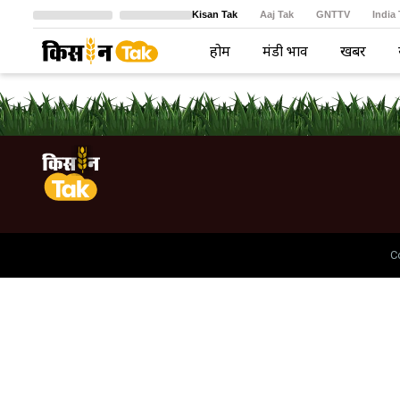
Kisan Tak
Aaj Tak
GNTTV
India
Crime Tak
Astro Tak
বাংলা
होम
मंडी भाव
खबरें
C