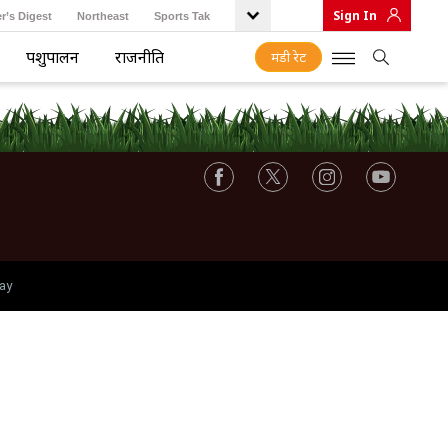
Sign In
r’s Digest
Northeast
Sports Tak
पशुपालन
राजनीति
मंडी रेट
ay