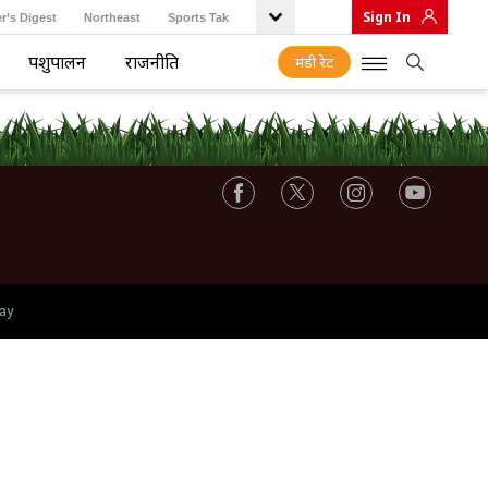
Sign In
r’s Digest
Northeast
Sports Tak
पशुपालन
राजनीति
मंडी रेट
ay