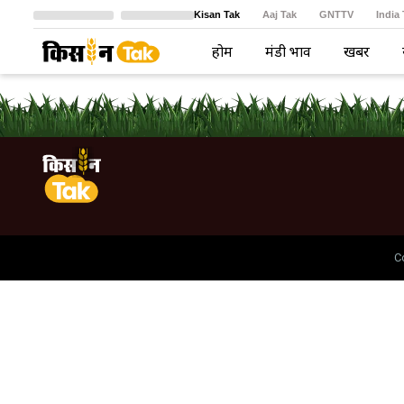
Kisan Tak
Aaj Tak
GNTTV
India
Crime Tak
Astro Tak
বাংলা
होम
मंडी भाव
खबरें
C