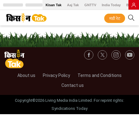
Kisan Tak
Aaj Tak
GNTTV
India Today
BT Baz
मंडी रेट
About us
Privacy Policy
Terms and Conditions
Contact us
Copyright©2026 Living Media India Limited. For reprint rights:
Syndications Today