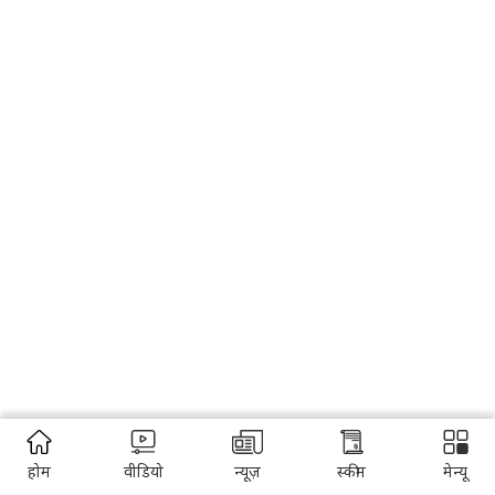
होम
वीडियो
न्यूज़
स्कीम
मेन्यू