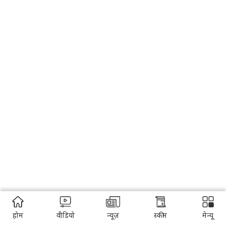
होम
वीडियो
न्यूज़
स्कीम
मेन्यू