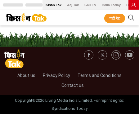
Kisan Tak
Aaj Tak
GNTTV
India Today
BT Baz
मंडी रेट
About us
Privacy Policy
Terms and Conditions
Contact us
Copyright©2026 Living Media India Limited. For reprint rights:
Syndications Today