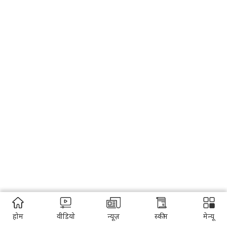
होम
वीडियो
न्यूज़
स्कीम
मेन्यू