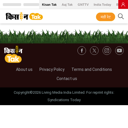
Kisan Tak
Aaj Tak
GNTTV
India Today
BT Baz
मंडी रेट
About us
Privacy Policy
Terms and Conditions
Contact us
Copyright©2026 Living Media India Limited. For reprint rights:
Syndications Today