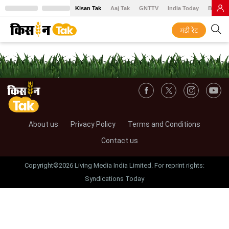
Kisan Tak
Aaj Tak
GNTTV
India Today
BT Baz
मंडी रेट
About us
Privacy Policy
Terms and Conditions
Contact us
Copyright©2026 Living Media India Limited. For reprint rights:
Syndications Today