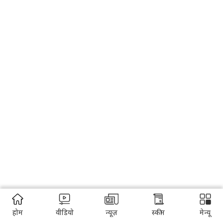
होम
वीडियो
न्यूज़
स्कीम
मेन्यू