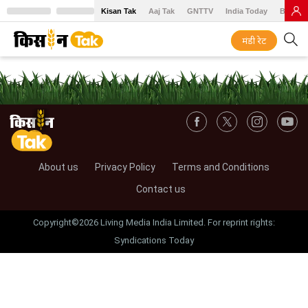
Kisan Tak
Aaj Tak
GNTTV
India Today
BT Baz
मंडी रेट
About us
Privacy Policy
Terms and Conditions
Contact us
Copyright©2026 Living Media India Limited. For reprint rights:
Syndications Today