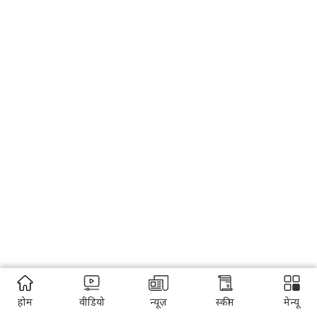
होम
वीडियो
न्यूज़
स्कीम
मेन्यू