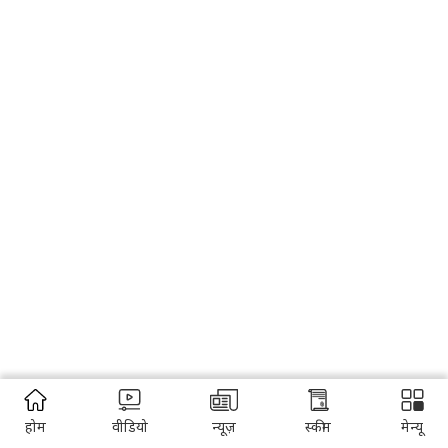
होम
वीडियो
न्यूज़
स्कीम
मेन्यू