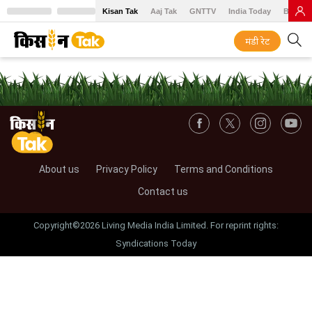
Kisan Tak
Aaj Tak
GNTTV
India Today
BT Baz
मंडी रेट
About us
Privacy Policy
Terms and Conditions
Contact us
Copyright©2026 Living Media India Limited. For reprint rights:
Syndications Today