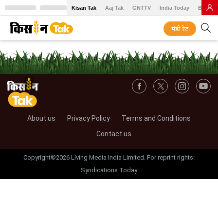
Kisan Tak
Aaj Tak
GNTTV
India Today
BT Baz
मंडी रेट
About us
Privacy Policy
Terms and Conditions
Contact us
Copyright©2026 Living Media India Limited. For reprint rights:
Syndications Today