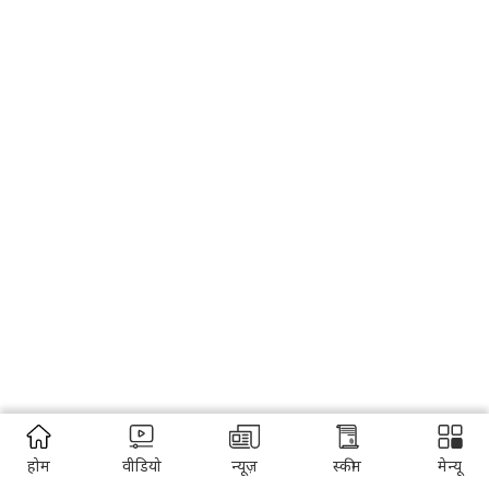
होम
वीडियो
न्यूज़
स्कीम
मेन्यू