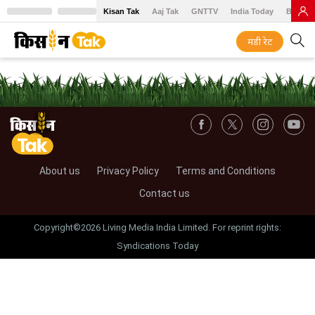
Kisan Tak
Aaj Tak
GNTTV
India Today
BT Baz
मंडी रेट
About us
Privacy Policy
Terms and Conditions
Contact us
Copyright©2026 Living Media India Limited. For reprint rights:
Syndications Today