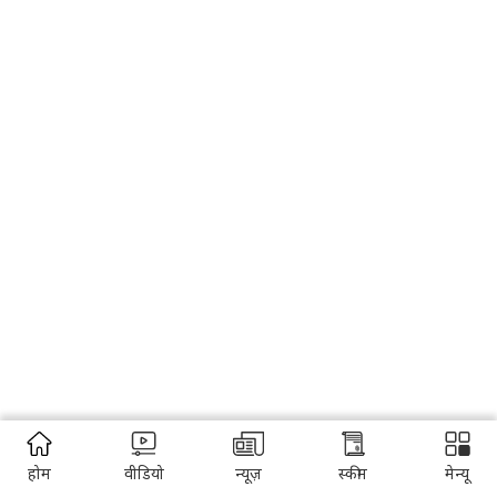
होम
वीडियो
न्यूज़
स्कीम
मेन्यू