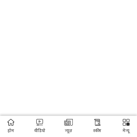
होम
वीडियो
न्यूज़
स्कीम
मेन्यू