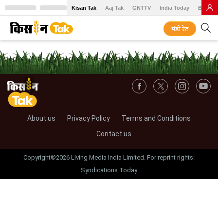
Kisan Tak
Aaj Tak
GNTTV
India Today
BT Baz
मंडी रेट
About us
Privacy Policy
Terms and Conditions
Contact us
Copyright©2026 Living Media India Limited. For reprint rights:
Syndications Today