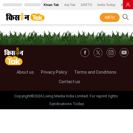
Kisan Tak
Aaj Tak
GNTTV
India Today
BT Baz
मंडी रेट
About us
Privacy Policy
Terms and Conditions
Contact us
Copyright©2026 Living Media India Limited. For reprint rights:
Syndications Today