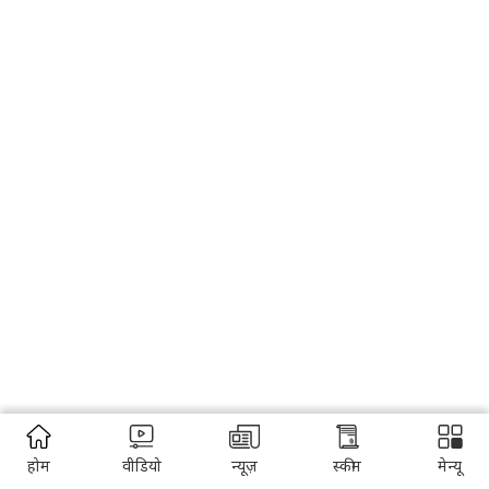
होम
वीडियो
न्यूज़
स्कीम
मेन्यू