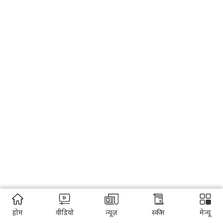
होम
वीडियो
न्यूज़
स्कीम
मेन्यू