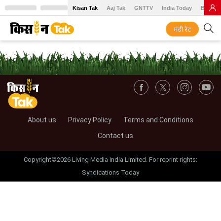
Kisan Tak
Aaj Tak
GNTTV
India Today
BT Baz
मंडी रेट
About us
Privacy Policy
Terms and Conditions
Contact us
Copyright©2026 Living Media India Limited. For reprint rights:
Syndications Today