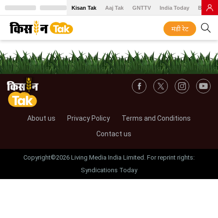
Kisan Tak
Aaj Tak
GNTTV
India Today
BT Baz
मंडी रेट
About us
Privacy Policy
Terms and Conditions
Contact us
Copyright©2026 Living Media India Limited. For reprint rights:
Syndications Today