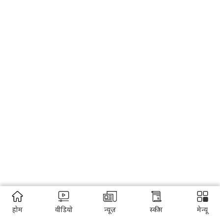
होम
वीडियो
न्यूज़
स्कीम
मेन्यू