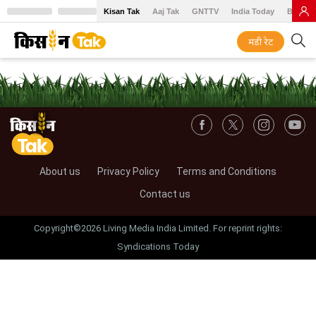
Kisan Tak
Aaj Tak
GNTTV
India Today
BT Baz
मंडी रेट
About us
Privacy Policy
Terms and Conditions
Contact us
Copyright©2026 Living Media India Limited. For reprint rights:
Syndications Today