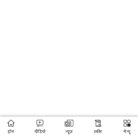
होम
वीडियो
न्यूज़
स्कीम
मेन्यू