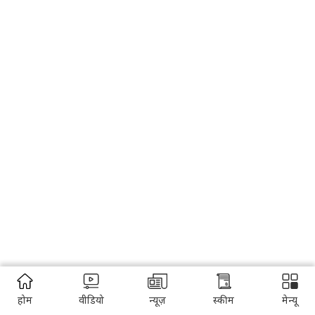
होम
वीडियो
न्यूज़
स्कीम
मेन्यू