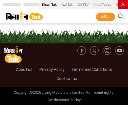
Kisan Tak
Aaj Tak
GNTTV
India Today
BT Baz
मंडी रेट
About us
Privacy Policy
Terms and Conditions
Contact us
Copyright©2026 Living Media India Limited. For reprint rights:
Syndications Today