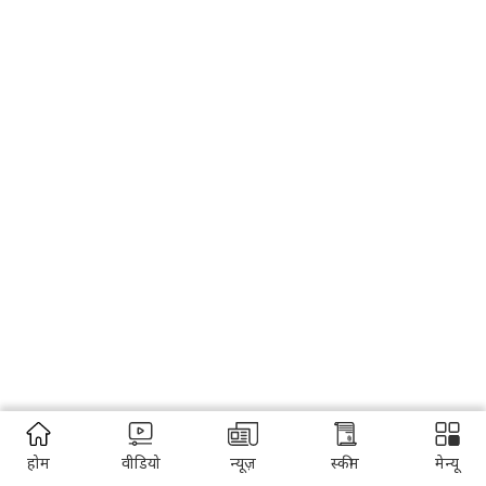
होम
वीडियो
न्यूज़
स्कीम
मेन्यू