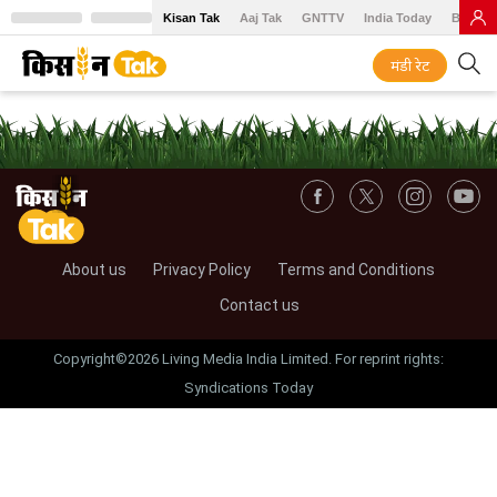
Kisan Tak
Aaj Tak
GNTTV
India Today
BT Baz
मंडी रेट
About us
Privacy Policy
Terms and Conditions
Contact us
Copyright©2026 Living Media India Limited. For reprint rights:
Syndications Today