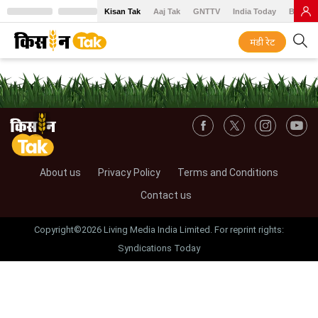
Kisan Tak
Aaj Tak
GNTTV
India Today
BT Baz
मंडी रेट
About us
Privacy Policy
Terms and Conditions
Contact us
Copyright©2026 Living Media India Limited. For reprint rights:
Syndications Today