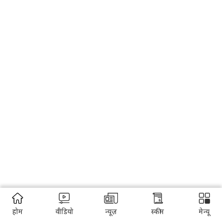
होम
वीडियो
न्यूज़
स्कीम
मेन्यू