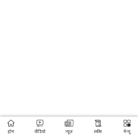
होम
वीडियो
न्यूज़
स्कीम
मेन्यू