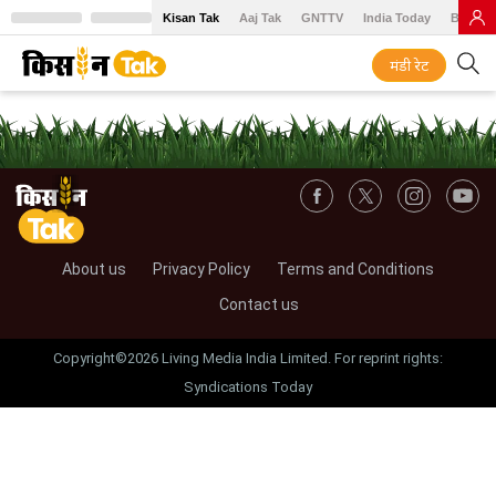
Kisan Tak
Aaj Tak
GNTTV
India Today
BT Baz
मंडी रेट
About us
Privacy Policy
Terms and Conditions
Contact us
Copyright©2026 Living Media India Limited. For reprint rights:
Syndications Today