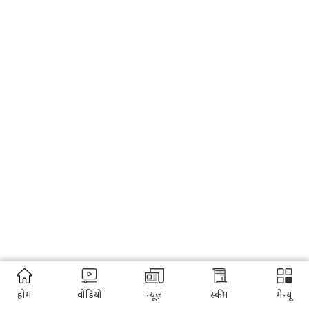
होम
वीडियो
न्यूज़
स्कीम
मेन्यू