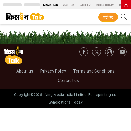
Kisan Tak
Aaj Tak
GNTTV
India Today
BT Baz
मंडी रेट
About us
Privacy Policy
Terms and Conditions
Contact us
Copyright©2026 Living Media India Limited. For reprint rights:
Syndications Today