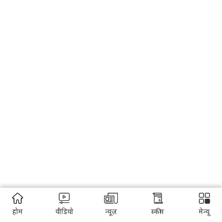
होम
वीडियो
न्यूज़
स्कीम
मेन्यू