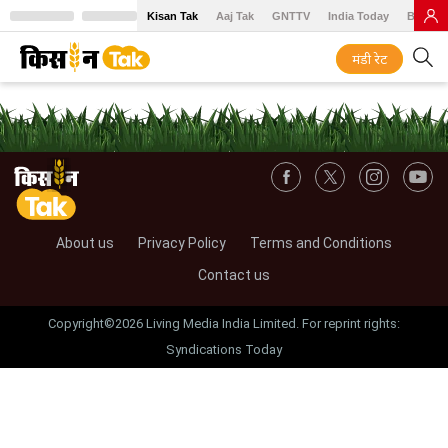
Kisan Tak
Aaj Tak
GNTTV
India Today
BT Baz
मंडी रेट
About us
Privacy Policy
Terms and Conditions
Contact us
Copyright©2026 Living Media India Limited. For reprint rights:
Syndications Today