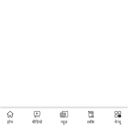
होम
वीडियो
न्यूज़
स्कीम
मेन्यू