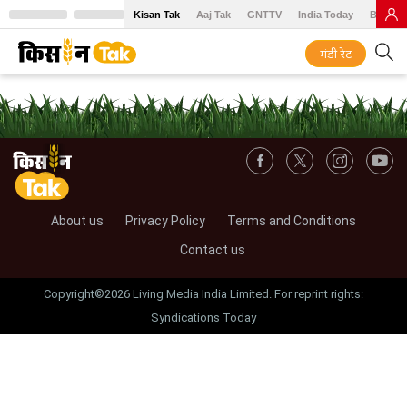
Kisan Tak
Aaj Tak
GNTTV
India Today
BT Baz
मंडी रेट
About us
Privacy Policy
Terms and Conditions
Contact us
Copyright©2026 Living Media India Limited. For reprint rights:
Syndications Today