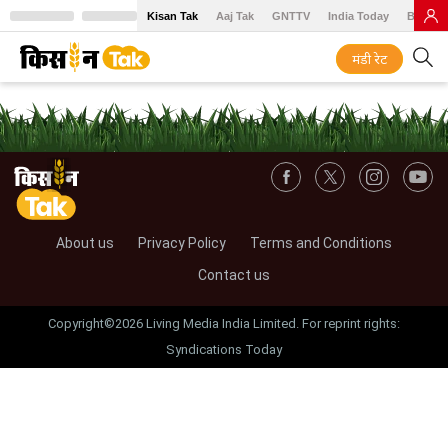
Kisan Tak
Aaj Tak
GNTTV
India Today
BT Baz
मंडी रेट
About us
Privacy Policy
Terms and Conditions
Contact us
Copyright©2026 Living Media India Limited. For reprint rights:
Syndications Today