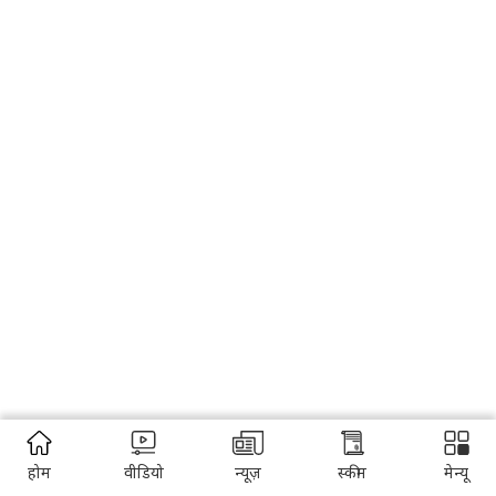
होम
वीडियो
न्यूज़
स्कीम
मेन्यू