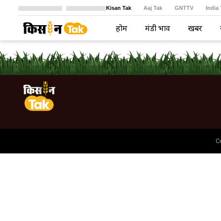
Kisan Tak
Aaj Tak
GNTTV
India
Crime Tak
Astro Tak
বাংলা
होम
मंडी भाव
खबरें
C