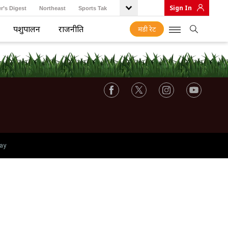
Sign In
r’s Digest
Northeast
Sports Tak
पशुपालन
राजनीति
मंडी रेट
ay