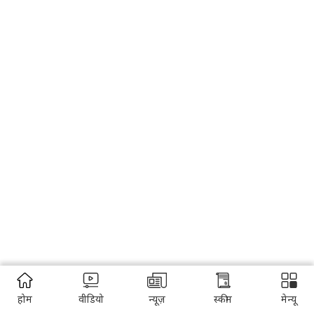
होम
वीडियो
न्यूज़
स्कीम
मेन्यू