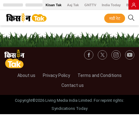
Kisan Tak
Aaj Tak
GNTTV
India Today
BT Baz
मंडी रेट
About us
Privacy Policy
Terms and Conditions
Contact us
Copyright©2026 Living Media India Limited. For reprint rights:
Syndications Today