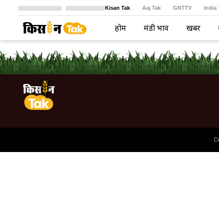
Kisan Tak
Aaj Tak
GNTTV
India
Crime Tak
Astro Tak
বাংলা
होम
मंडी भाव
खबरें
C