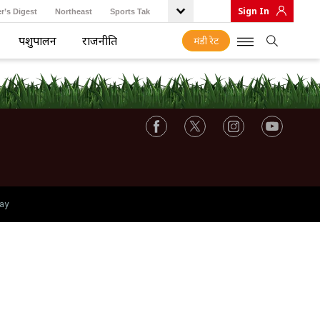
Sign In
r’s Digest
Northeast
Sports Tak
पशुपालन
राजनीति
मंडी रेट
ay