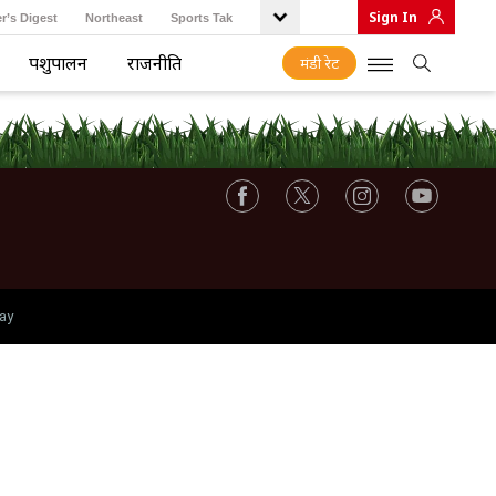
Sign In
r’s Digest
Northeast
Sports Tak
पशुपालन
राजनीति
मंडी रेट
ay