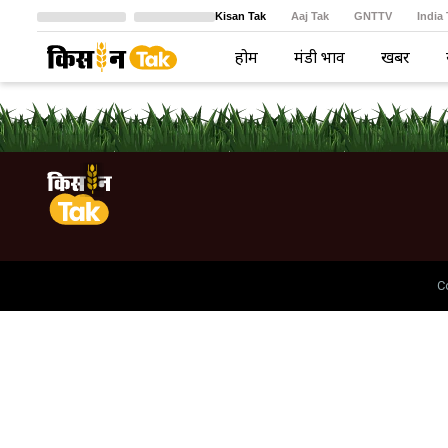
Kisan Tak
Aaj Tak
GNTTV
India
Crime Tak
Astro Tak
বাংলা
होम
मंडी भाव
खबरें
C