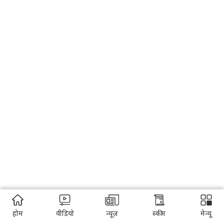
होम
वीडियो
न्यूज़
स्कीम
मेन्यू