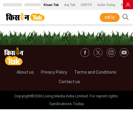
Kisan Tak
Aaj Tak
GNTTV
India Today
BT Baz
मंडी रेट
About us
Privacy Policy
Terms and Conditions
Contact us
Copyright©2026 Living Media India Limited. For reprint rights:
Syndications Today