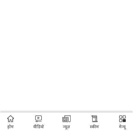
होम
वीडियो
न्यूज़
स्कीम
मेन्यू