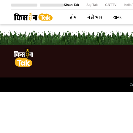
Kisan Tak
Aaj Tak
GNTTV
India
Crime Tak
Astro Tak
বাংলা
होम
मंडी भाव
खबरें
C