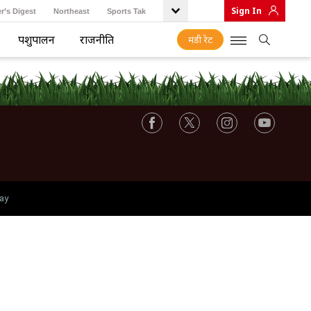
Sign In
r’s Digest
Northeast
Sports Tak
पशुपालन
राजनीति
मंडी रेट
ay