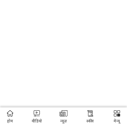
होम
वीडियो
न्यूज़
स्कीम
मेन्यू