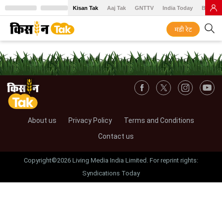
Kisan Tak
Aaj Tak
GNTTV
India Today
BT Baz
मंडी रेट
About us
Privacy Policy
Terms and Conditions
Contact us
Copyright©2026 Living Media India Limited. For reprint rights:
Syndications Today