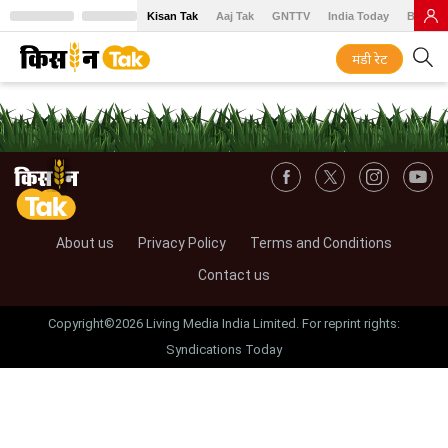
Kisan Tak
Aaj Tak
GNTTV
India Today
BT Baz
मंडी रेट
About us
Privacy Policy
Terms and Conditions
Contact us
Copyright©2026 Living Media India Limited. For reprint rights:
Syndications Today