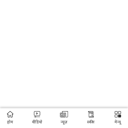
होम
वीडियो
न्यूज़
स्कीम
मेन्यू