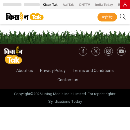
Kisan Tak
Aaj Tak
GNTTV
India Today
BT Baz
मंडी रेट
About us
Privacy Policy
Terms and Conditions
Contact us
Copyright©2026 Living Media India Limited. For reprint rights:
Syndications Today