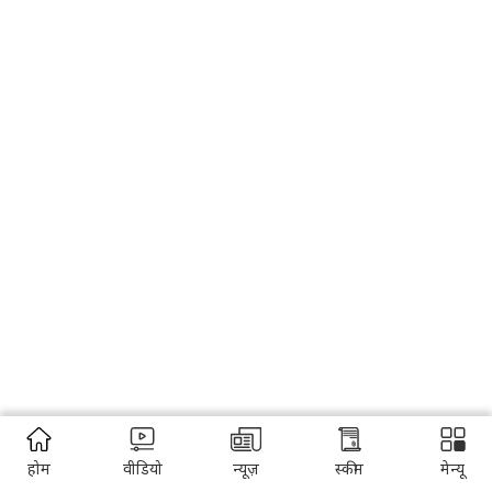
होम
वीडियो
न्यूज़
स्कीम
मेन्यू