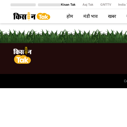
Kisan Tak
Aaj Tak
GNTTV
India
Crime Tak
Astro Tak
বাংলা
होम
मंडी भाव
खबरें
C