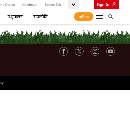
Sign In
r’s Digest
Northeast
Sports Tak
पशुपालन
राजनीति
मंडी रेट
ay