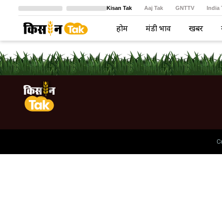
Kisan Tak
Aaj Tak
GNTTV
India
Crime Tak
Astro Tak
বাংলা
होम
मंडी भाव
खबरें
C