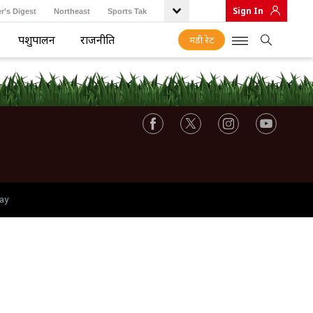
Sign In
r’s Digest
Northeast
Sports Tak
पशुपालन
राजनीति
मंडी रेट
ay